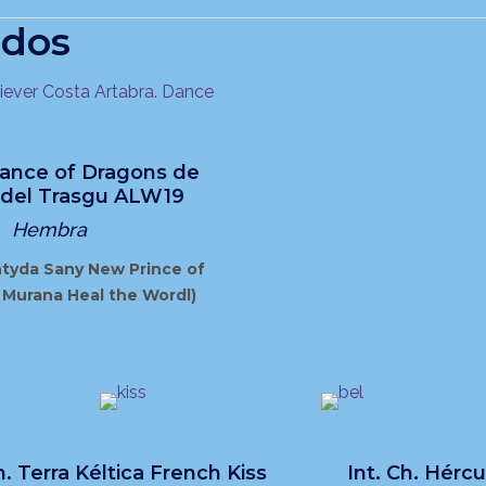
ados
ance of Dragons de
del Trasgu ALW19
Hembra
ntyda Sany New Prince of
 Murana Heal the Wordl)
. Terra Kéltica French Kiss
Int. Ch. Hércu