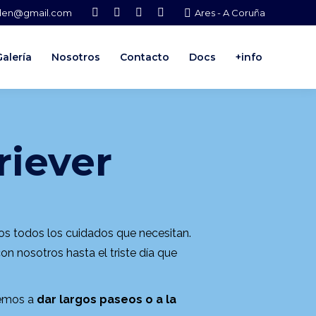
lden@gmail.com
Ares - A Coruña
Facebook
Instagram
YouTube
Whatsapp
page
page
page
page
opens
opens
opens
opens
Galería
Nosotros
Contacto
Docs
+info
in
in
in
in
new
new
new
new
window
window
window
window
riever
os todos los cuidados que necesitan.
on nosotros hasta el triste día que
vemos a
dar largos paseos o a la