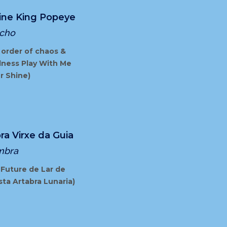
ine King Popeye
cho
 order of chaos &
dness Play With Me
r Shine)
ra Virxe da Guia
mbra
 Future de Lar de
ta Artabra Lunaria)