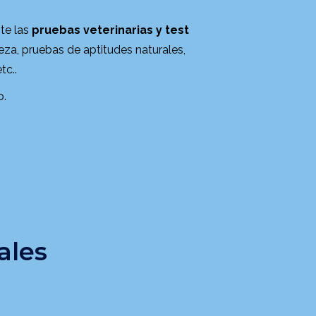
te las
pruebas veterinarias y test
za, pruebas de aptitudes naturales,
tc..
o.
ales