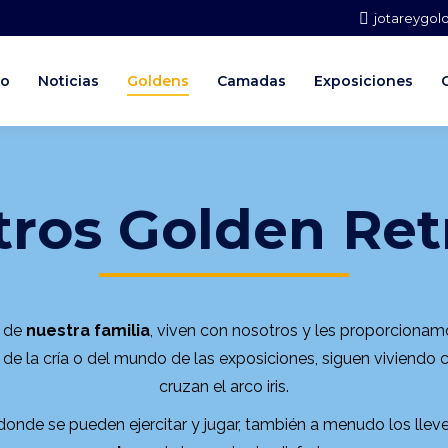
jotareygo
io
Noticias
Goldens
Camadas
Exposiciones
ros Golden Ret
e de
nuestra familia
, viven con nosotros y les proporcionam
de la cría o del mundo de las exposiciones, siguen viviendo c
cruzan el arco iris.
onde se pueden ejercitar y jugar, también a menudo los lle