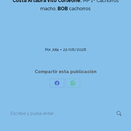
Costa Artabra Vito Corleone.
MP 1º Cachorros
macho,
BOB
cachorros
Por
Jota
22/06/2026
Compartir esta publicación
Share
Share
on
on
Facebook
WhatsApp
Buscar: